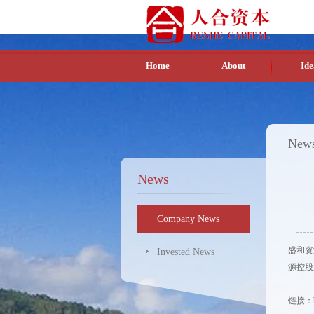
Home
About
Ide
News
News
Company News
盛和资
Invested News
源控股
链接：