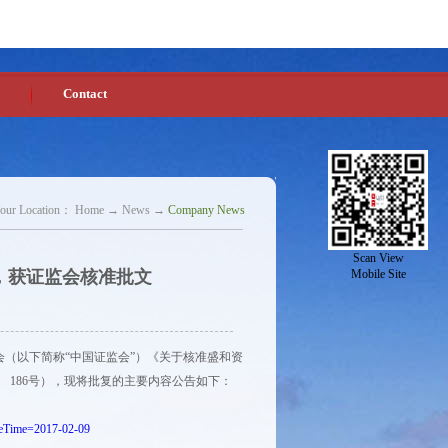
Chinese
English
Homepage
Favorites
Contact
our Location：
Home
→
News
→
Company News
Scan View
，获证监会核准批文
Mobile Site
员会（以下简称“中国证监会”）《关于核准盛和资
 186号），现将批复的主要内容公告如下：
nceTime=2017-02-09