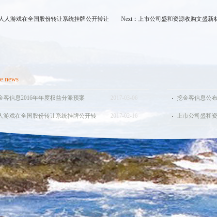
人人游戏在全国股份转让系统挂牌公开转让
Next：
上市公司盛和资源收购文盛新
e news
金客信息2016年年度权益分派预案
2017
-
03
-
06
挖金客信息公布
人游戏在全国股份转让系统挂牌公开转
2017
-
02
-
16
上市公司盛和
发申请，获证