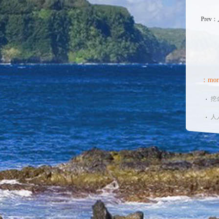
Prev：
：mor
挖
人
让