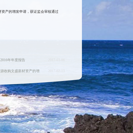
材资产的增发申请，获证监会审核通过
2016年年度报告
2017
-
03
-
06
资源收购文盛新材资产的增
2017
-
02
-
13
监会核准批文